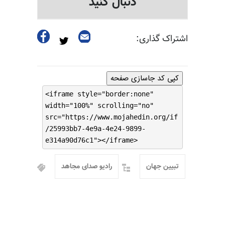
دنبال کنید
اشتراک گذاری:
کپی کد جاسازی صفحه
<iframe style="border:none"
width="100%" scrolling="no"
src="https://www.mojahedin.org/if
/25993bb7-4e9a-4e24-9899-
e314a90d76c1"></iframe>
تبیین جهان
رادیو صدای مجاهد