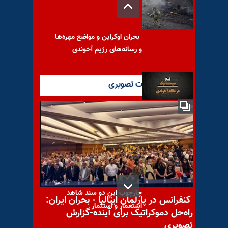
بحران اوکراین و مواضع مهره‌ها
و رسانه‌های رژیم آخوندی
آخرین گزارشات تصویری
فساد سیستماتیک در نظام
آخوندی
تحلیلگر حکومتی: نکند در
چارچوب این دو سند شاهد
کنفرانس در پارلمان ایتالیا - بحران ایران:
استعمار و استثمار
راه‌حل دموکراتیک برای آینده-گزارش
تصویری