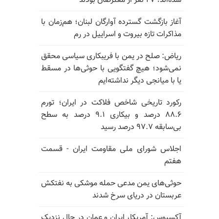
شده‌اند؛ ۲۷ نفر از معترضان بودند
آغاز بازگشت گسترده آوارگان لبنان؛ هم‌زمان با
مذاکرات تازه بیروت و اسراییل در رم
ریاض: صلح در یمن با فریبکاری سیاسی محقق
نمی‌شود؛ هیچ گفتگویی با حوثی‌ها در مسقط
یا با میانجی دیگر نداشته‌ایم
رکورد تاریخی شاخص فلاکت در ایران؛ تورم
۸۸.۶ درصد و بیکاری ۹.۱ درصد به سطح
بی‌سابقه ۹۷.۷ درصد رسید
اجلاس شورای ملی مقاومت ایران - قسمت
هفتم
حوثی‌های یمن مدعی حمله موشکی به نفتکش
عربستان در دریای سرخ شدند
آکسیوس: آمریکا، ایران و عمان در حال نزدیک