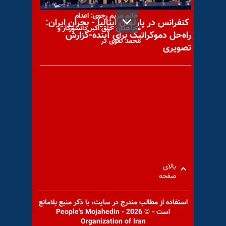
خانم مریم رجوی: اعدام
کنفرانس در پارلمان ایتالیا - بحران ایران:
مجاهدان خلق اکبر دانشور‌کار و
راه‌حل دموکراتیک برای آینده-گزارش
محمد تقوی در
تصویری
جنگ و فوق‌بحران اقتصادی؛
روایت حاکمیت، روایت مردم
بالای
این‌بار طنین توفان در آرژانتین
صفحه
استفاده از مطالب مندرج در سايت، با ذكر منبع بلامانع
است - © 2026 - People's Mojahedin
Organization of Iran