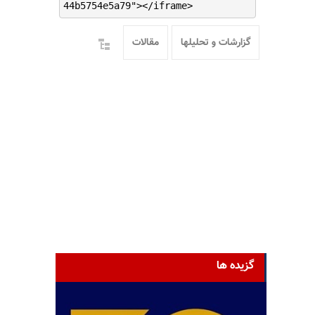
44b5754e5a79"></iframe>
گزارشات و تحلیلها
مقالات
گزیده ها