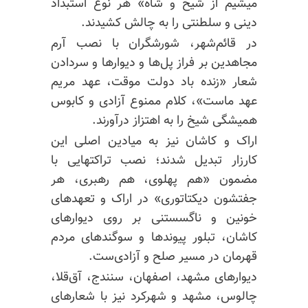
میشیم از شیخ و شاه» هر نوع استبداد
دینی و سلطنتی را به چالش کشیدند.
در قائم‌شهر، شورشگران با نصب آرم
مجاهدین بر فراز پل‌ها و دیوارها و سردادن
شعار «زنده باد دولت موقت، عهد مریم
عهد ماست»، کلام ممنوع آزادی و کابوس
همیشگی شیخ را به اهتزاز درآورند.
اراک و کاشان نیز به میادین اصلی این
کارزار تبدیل شدند؛ نصب تراکتهایی با
مضمون «هم پهلوی، هم رهبری، هر
جفتشون دیکتاتوری» در اراک و تعهدهای
خونین و ناگسستنی بر روی دیوارهای
کاشان، تبلور پیوندها و سوگندهای مردم
قهرمان در مسیر صلح و آزادی‌ست.
دیوارهای مشهد، اصفهان، سنندج، آق‌قلا،
چالوس، مشهد و شهرکرد نیز با شعارهای