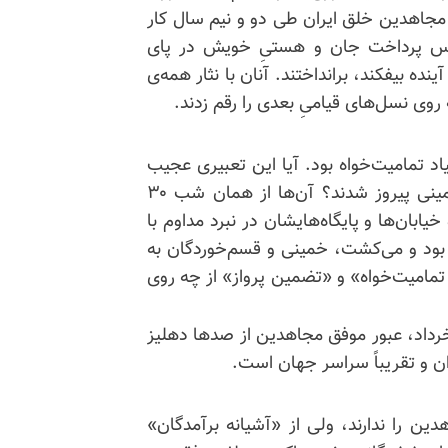
ن مجاهدین خلق ایران طی دو‌ و نیم سال کار
سپس پرداخت جان و هستیِ خویش در پای
ده بیفکند، برانداختند. آنان با نثار همه‌ی
روی نسل‌های قیامیِ بعدی را رقم زدند.
ست صیاد تمامیت‌خواه بود. آیا این تعبیری عجیب
نیست؟ مگر قوای مجاهدین در ۳۰ خرداد، بر قوای خمینی پیروز شدند؟ آن‌ها از همان شب ۳۰
خیابان‌ها و پایگاه‌هایشان در نبرد مداوم با
 بود و می‌کشت، خمینی و قسم‌خوردگان به
مامیت‌خواه» و «تضمین پرواز» از چه روی
ین نشانه‌ی شهودی و اثباتی، ۴۵ سال پس از ۳۰ خرداد، عبور موفق مجاهدین از صدها دهلیز
ن و تقریباً سراسر جهان است.
ین را ندارند، ولی از «آشیانه برآمدگان»