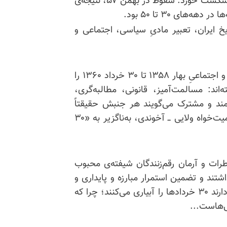
شکنجه‌ی ساواک جان داد، پیروز بود و شاه در همان‌جا شکست خورد. سقوط در بهمن ۵۷، نتیجه‌ی
های ۳۰ تا ۵۰ بود.
تاریخ ایران، تعبیر مادیِ سیاسی، اجتماعی و
قیام‌های شش‌گانه‌ی ۸۸ تا ۱۴۰۴ جملگی مسیر سیاسی و اجتماعیِ بهار ۱۳۵۸ تا ۳۰ خرداد ۱۳۶۰ را
‌اند: مسالمت‌آمیز، قانونی، مطالبه‌گری،
مند و مشترک می‌گویند هر جنبش حقیقتاً
آزادی‌خواه و نافیِ هرگونه دیکتاتوری، در برابر صیاد تمامیت‌خواه ولایی ــ آخوندی، به‌ناگزیر به «۳۰
ریم سرفصل تاریخیِ ۳۰ خرداد ۱۳۶۰ و خاطرات و آرمان رقم‌زنندگان شیفته‌ی محبوب
اشتند و تضمین استمرار مبارزه و پایداری و
شکوفایی نسل‌های پسین تا به امروز شدند. آنان هنوز دارند ۳۰ خردادها را آبیاری می‌کنند؛ چرا که