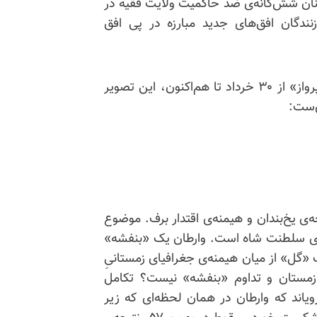
رینان شش‌گانه‌ی ضد حاکمیت ولایت فقیه در
دگان افق‌های جدید مبارزه در پی افق
شاهد بعدیِ «شکست صیاد تمامیت‌خواه» و «تضمین پرواز» از ۳۰ خرداد تا هم‌اکنون، این تصویر
ی‌ست:
اچه‌ی یخ‌بندان و هیمنه‌ی اقتدار برف. موضوع
نه‌ی سلطنت شاه است. وارطان یک «بنفشه»
گل» از میان هیمنه‌ی جغرافیای زمستانیِ
 زمستان و تداوم «بنفشه» نیست؟ تکامل
اند که وارطان در همان لحظه‌‌ای که زیر