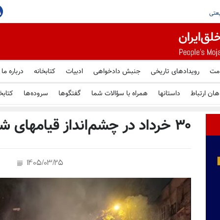
یستمین
ومت
رویدادهای تاریخی
جنبش دادخواهی
ادبیات
کتابخانه
درباره ما
هان ارتباط
داستانها
همراه با سؤالات شما
گفتگوها
سروده‌ها
کتابخ
۳۰ خرداد در چشم‌انداز قیامهای شش‌گانه
1405/03/25