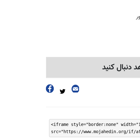
د دنبال کنید
<iframe style="border:none" width="
src="https://www.mojahedin.org/if/a