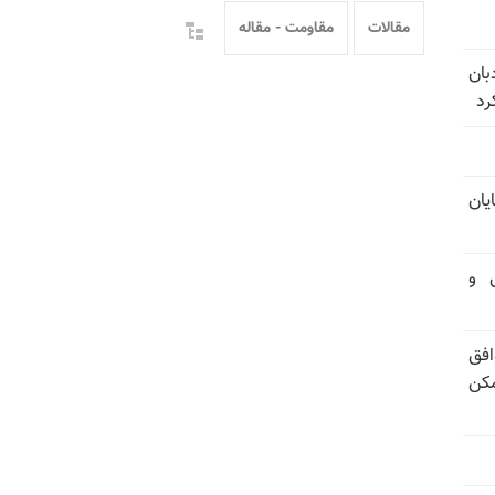
مقالات
مقاومت - مقاله
بان
رد
یان
تی و
فق
مکن