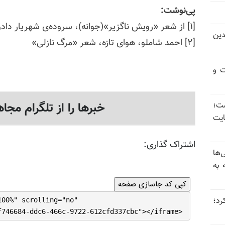
پی‌نوشت:
[۱] از شعر «رویش ناگزیر»(جوانه)، سروده‌ی شهریار دادور
دین
[۲] احمد شاملو، هوای تازه، شعر «مرگ نازلی»
ت و
خبرها را از تلگرام مجاه
 گذاشت؛
یت
اشتراک گذاری:
‌ها
 به
کپی کد جاسازی صفحه
 عبور کرد؛
100%" scrolling="no"
f746684-ddc6-466c-9722-612cfd337cbc"></iframe>