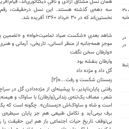
همان نسل مشتاق آزادی و نافیِ دیکتاتوری‌اند، قیام‌آف
سه دهه‌ی گذشته هستند. این نسل درحقیقت، رقم‌زنن
شورای ملی مقاومت ایران - مسئول شورا - تبریک ۳۰
نخستین‌اند که در ۳۰ خرداد ۱۳۶۰ آفریده شد.
لیه
 در
موجزِ همه‌جانبه از منظر انسانی، تاریخی، آرمانی و هنر
سالگرد قتل‌عام ۳۰ هزار لاله‌های بهمن ۵۷ در
«وارطان سخن نگفت
وارطان بنفشه بود
تبط
گل داد و مژده داد
زمستان شکست و رفت...»[۲]
رفتنی پایان‌ناپذیر، با پیشینه‌‌ای از مژده‌دادن گل در سر
شعر، مصاف یک‌تنه‌ی زندانی(وارطان) با ساواک و هیم
است و شاه و ساواک‌اش «زمستان». چگونه است که یک «
برف برمی‌آید و تکامل طبیعی هم جز پایان سیطره‌ی
بی‌توقف تاریخ حیات اجتماعی باز هم این حقیقت را روی