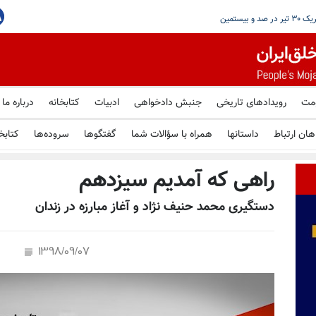
ر ایران شد
ومت
رویدادهای تاریخی
جنبش دادخواهی
ادبیات
کتابخانه
درباره ما
هان ارتباط
داستانها
همراه با سؤالات شما
گفتگوها
سروده‌ها
کتابخ
راهی که آمدیم سیزدهم
دستگیری محمد حنیف نژاد و آغاز مبارزه در زندان
1398/09/07