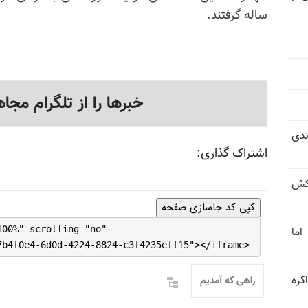
ساله گرفتند.
خبرها را از تلگرام مجاه
ندی
اشتراک گذاری:
کش
کپی کد جاسازی صفحه
100%" scrolling="no"
اما
7b4f0e4-6d0d-4224-8824-c3f4235eff15"></iframe>
کره
راهی که آمدیم