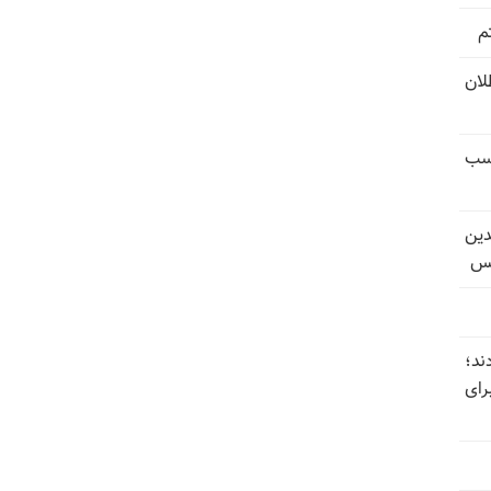
م
تل‌عام ۱۳۶۷؛ بطلان
کسب
دین
یس
ند؛
رای