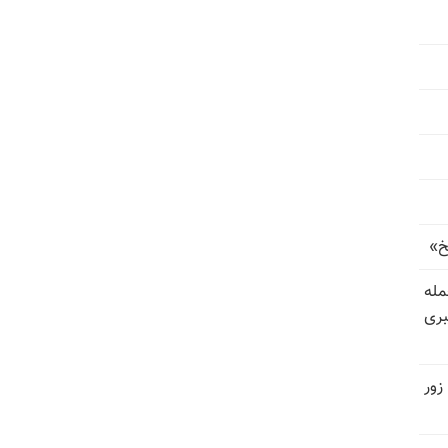
خ»
رای حمله
بری
زور