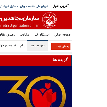
آخرین اخبار
رگها بر سر مذاکره با آمریکا - قسمت اول مصاحبه
مای ساتو خواستار توقف فوری همه اعدامها د
صفحه اصلی
ایستگاه خبر
مقالات
رهبری مقا
رادیو مجاهد
پیام به نیروهای خوا
پخش زنده
گزیده ها