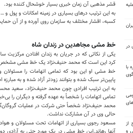
قشر مذهبی آن زمان خبری بسیار خوشحال کننده بود.
لیه
به این ترتیب درهای بسیاری در زمینه امکانات و پول و … 
کسبه، اقشار مختلف به سازمان روی آورده و از آن حمای
ران
خط مشی مجاهدین در زندان شاه
 در
یکی از نکاتی که در جریان به زندان افتادن مرکزیت سا
کرد این است که محمد حنیف‌نژاد یک خط مشی مشخص را
 با
خط مشی او این بود که تمامی اتهامات را مسئولان و اع
گوی
پایین‌تر سبک شده و بتوانند زودتر آزاد شده و به مبارزه ا
به این ترتیب افرادی چون محمد حنیف‌نژاد، سعید محس
ومی
تمامی اتهامات را شخصاً به عهده گرفته و دیگران را بی‌خبر
های
محمد حنیف‌نژاد شخصاً حتی شرکت در عملیات گروگان‌گیری
حالی وی در آن مشارکت نداشت.
مسعود رجوی بسیاری از اتهامات تحت مسئولان و هواداران 
 از
ی و
آنها رهاند.این خط مشی در یک مورد حتی به آزادی دو