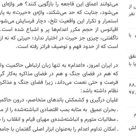
می‌توانند اعماق این فاجعه را بازگویی کنند؟ هر واژه‌ا
نیتی از
می‌شود، جنایت که حد می‌شکند، واژه‌ی «حیرت» به یاری 
ند ۱۴۰۴ تاکنون در ایران اعدام شده‌اند؛ ۲۷ نفر
استمرار و تکرار این واقعیت تلخ، دچار فرسایش می‌شود. 
اقیانوس از حجم مکرر اعدام‌ها پر و اشباع شده است. 
 با
ناگفتنی، چیزی جز حیرت در اختیار ندارد؛ حیرتی که نه از
است که از حدود فهم و توصیف فراتر رفته است.
قق
 با
در ایران امروز، «اعدام» به تنها زبان ارتباطی حاکمیت 
که هم در فضای جنگ و هم در فضای مذاکره به‌کار گرف
فرصت و حتی نعمت می‌داند، زیرا فضای جنگ و مذاکره م
 شاخص فلاکت در ایران؛ تورم ۸۸.۶
نظام داشته باشد:
 ۹.۱ درصد به سطح بی‌سابقه ۹۷.۷
غلیان درگیری و کشمکش باندهای متخاصم، درون حاکمیت
ـ بحران عمیق به مثابه بمب اقتصادی انباشته‌شده را از م
ـ مطالبات متورم و انباشته‌شده‌ی مهیای قیام و انقلاب را ب
کش
ـ امکان تداوم اعدام را به‌عنوان ابزار اصلی گفتمان با جام