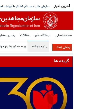
آخرین اخبار
قق نمی‌شود؛ هیچ گفتگویی با حوثی‌ها در مسقط
آغاز بازگشت گسترده آوارگان لبنان؛ هم‌زمان 
صفحه اصلی
ایستگاه خبر
مقالات
رهبری مقا
رادیو مجاهد
پیام به نیروهای خوا
پخش زنده
گزیده ها