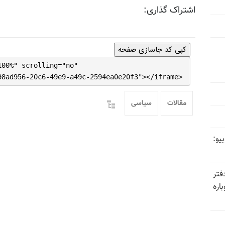
اشتراک گذاری:
کپی کد جاسازی صفحه
100%" scrolling="no"
98ad956-20c6-49e9-a49c-2594ea0e20f3"></iframe>
مقالات
سیاسی
یو:
فتر
اره