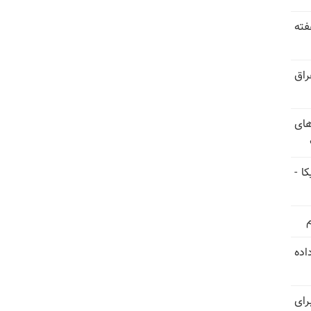
فته
راق
های
ا -
استعفا داده
رای