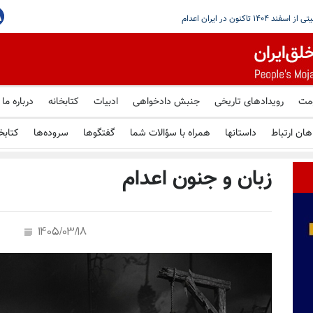
با مذاکرات تازه بیروت و اسراییل در رم
سازمان ملل: دست‌کم ۵۶ نفر با اتهامات امنیتی از اسفند ۱۴۰۴ تاکنون در ایران اعدام
ومت
رویدادهای تاریخی
جنبش دادخواهی
ادبیات
کتابخانه
درباره ما
هان ارتباط
داستانها
همراه با سؤالات شما
گفتگوها
سروده‌ها
کتابخ
زبان و جنون اعدام
1405/03/18