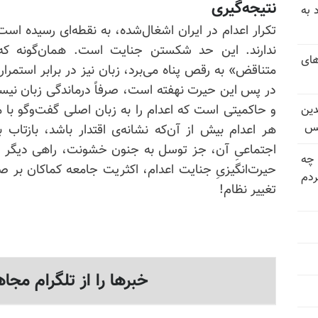
نتیجه‌گیری
 به
تکرار اعدام در ایران اشغال‌شده، به نقطه‌‌ای رسیده است
ندارند. این حد شکستن جنایت است. همان‌گونه که س
های
متناقض» به رقص پناه می‌برد، زبان نیز در برابر استمرار
در پس این حیرت نهفته است، صرفاً درماندگی زبان نی
و حاکمیتی است که اعدام را به زبان اصلی گفت‌وگو با
دین
یس
هر اعدام بیش از آن‌که نشانه‌ی اقتدار باشد، بازتا
اجتماعیِ آن، جز توسل به جنون خشونت، راهی دیگر نم
 چه
حیرت‌انگیزیِ جنایت اعدام، اکثریت جامعه کماکان بر 
دم
تغییر نظام!
خبرها را از تلگرام مجاه