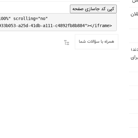
یس
کپی کد جاسازی صفحه
تل‌عام ۱۳۶۷؛ بطلان
100%" scrolling="no"
933b053-a25d-41db-a111-c4892fb8b884"></iframe>
همراه با سؤالات شما
ند؛
رای