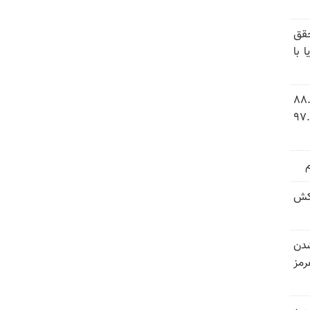
قق
 با
 شاخص فلاکت در ایران؛ تورم ۸۸.۶
 ۹.۱ درصد به سطح بی‌سابقه ۹۷.۷
کش
شدن
رمز