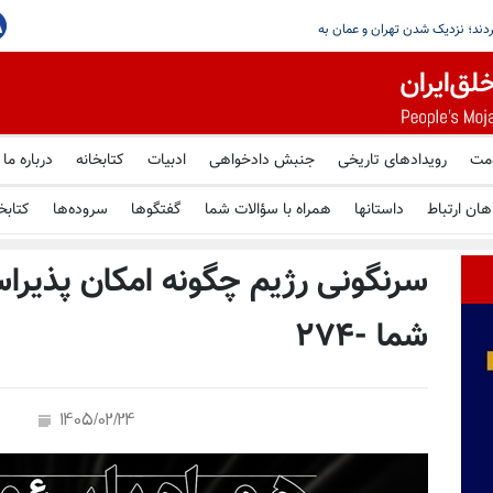
ومت
رویدادهای تاریخی
جنبش دادخواهی
ادبیات
کتابخانه
درباره ما
هان ارتباط
داستانها
همراه با سؤالات شما
گفتگوها
سروده‌ها
کتابخ
سرنگونی رژیم چگونه امکان پذیرا
شما -۲۷۴
1405/02/24