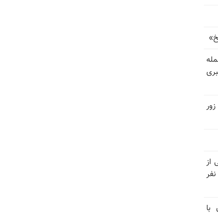
خ»
رای حمله
بری
زور
نیتی از
ند ۱۴۰۴ تاکنون در ایران اعدام شده‌اند؛ ۲۷ نفر
 با