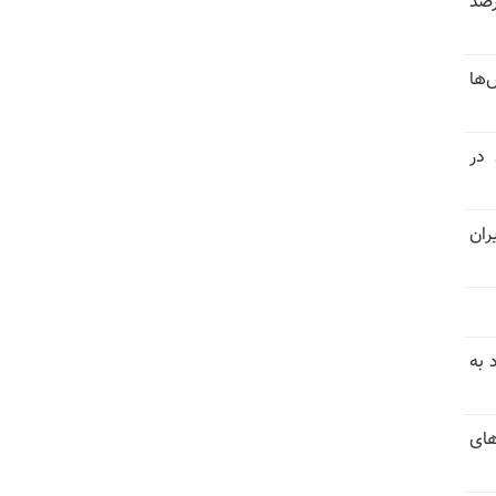
 خرداد و تیر بیش از ۳۰۰درصد
‌ها
 در
ران
 به
های