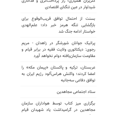
گلریزان همیاری؛ راز پرداخت‌گری و فداکاری
شیداوار در عین تنگنای اقتصادی
بسنت از احتمال توافق قریب‌الوقوع برای
بازگشایی تنگه هرمز خبر داد؛ علم‌الهدی
خواستار ادامه جنگ شد
پراتیک جوانان شورشگر در زاهدان - مریم
رجوی: دیکتاتوری ولایت فقیه در برابر قیام و
مقاومت سازمان‌یافته دوام نخواهد آورد
عربستان، ترکیه و پاکستان «پیمان مکه» را
امضا کردند؛ واکنش هراس‌آلود رژیم ایران به
توافق دفاعی سه‌جانبه
ستاد اجتماعی مجاهدین
برگزاری میز کتاب توسط هواداران سازمان
مجاهدین در گرامیداشت یاد شهیدان قیام