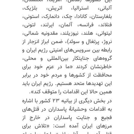
این کشورها (شامل: آمریکا، انگلستان،
آلبانی، استرالیا، اتریش، بلژیک،
بلغارستان، کانادا، چک، دانمارک، استونی،
فنلاند، فرانسه، آلمان، ایرلند، لتونی،
لیتوانی، هلند، نیوزیلند، مقدونیه شمالی،
نروژ، پرتغال و سوئد)، ضمن ابراز انزجار از
رابطه بین سرویس‌های امنیتی رژیم ایران و
گروه‌های جنایتکار بین‌المللی و محلی،
خاطرنشان کردند «ما در عزم خود برای
محافظت از کشورها و مردم خود در برابر
این تهدیدها متحد هستیم. رژیم ایران باید
همین حالا این اقدامات را متوقف کند».
در بخش دیگری از بیانیه ۲۳ کشور با اشاره
به اقدامات وحشیانهٔ پاسداران در قتل‌های
فجیع و جنایت پاسداران در خارج از
مرزهای ایران آمده است: «تلاش برای