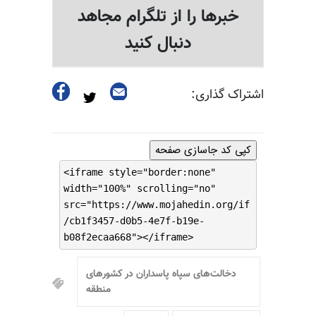
خبرها را از تلگرام مجاهد
دنبال کنید
اشتراک گذاری:
کپی کد جاسازی صفحه
<iframe style="border:none"
width="100%" scrolling="no"
src="https://www.mojahedin.org/if
/cb1f3457-d0b5-4e7f-b19e-
b08f2ecaa668"></iframe>
دخالت‌های سپاه پاسداران در کشورهای
منطقه