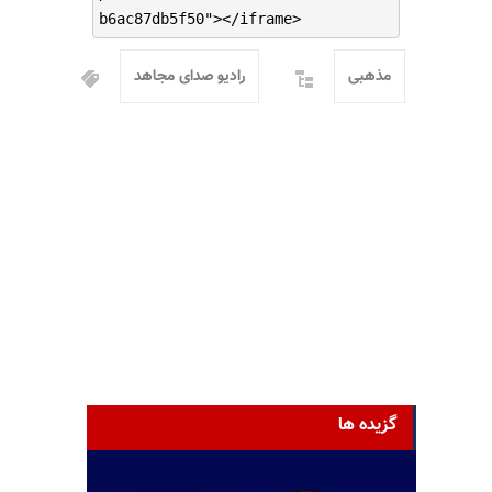
b6ac87db5f50"></iframe>
مذهبی
رادیو صدای مجاهد
گزیده ها