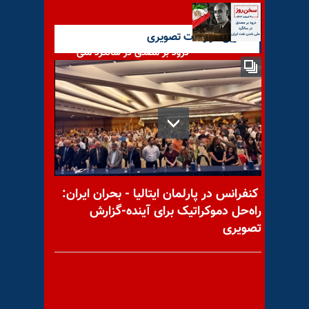
آخرین گزارشات تصویری
درود بر مصدق در سالگرد ملی
شدن نفت ایران
رژیم و زلزله‌زدگان کرمانشاه!
کنفرانس در پارلمان ایتالیا - بحران ایران:
راه‌حل دموکراتیک برای آینده-گزارش
تصویری
یاران حسین(ع) – ‌قیس‌بن
مسهرالصیداوی