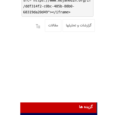
src="https://www.mojahedin.org/if
/ddf314f2-c0bc-485b-88b0-
68319da20d49"></iframe>
گزارشات و تحلیلها
مقالات
گزیده ها