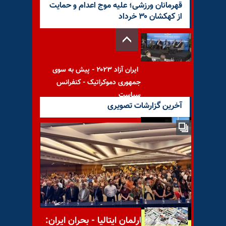
قهرمانان ورزشی؛ علیه موج اعدام و حمایت
از کهکشان ۳۰ خرداد
ایران آزاد ۲۰۲۳ - پیش به سوی
جمهوری دموکراتیک - کنفرانس
سیاست
آخرین گزارشات تصویری
فراخوان عفو بین‌الملل برای
نجات نوجوان زندانی در زندان
مهاباد
کنفرانس در پارلمان ایتالیا - بحران ایران: