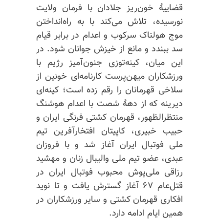
قضاییهٔ خون‌ریز جلادان با فرمان ولایت
نورسیده، تلاش می‌کند با به راه‌انداختن
موج هولناک سرکوب و اعدام در برابر قیام
سد ببندد و مانع از خیزش جوانان شود. در
این میان، کینه‌توزی جنون‌آمیز رژیم با
ورزشکاران میهن‌پرست کارنامه‌ای خونین از
سلاخی قهرمانان را رقم زده است؛ کینه‌ای
دیرینه که از دههٔ شصت با اعدام هوشنگ
منتظرالظهور، قهرمان کشتی فرنگی ایران و
حبیب خبیری، کاپیتان افتخارآفرین تیم
ملی فوتبال ایران آغاز شد و با فروزان
عبدی، عضو تیم ملی والیبال زنان و مهشید
رزاقی ملی‌پوش محبوب فوتبال ایران در
قتل‌عام ۶۷ آغاز گسترش یافت و تا نوید
افکاری قهرمان کشتی و سایر ورزشکاران در
همین ایام ادامه دارد.