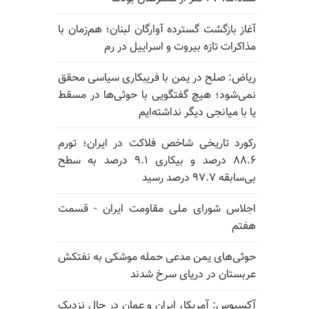
آغاز بازگشت گسترده آوارگان لبنان؛ هم‌زمان با
مذاکرات تازه بیروت و اسراییل در رم
ریاض: صلح در یمن با فریبکاری سیاسی محقق
نمی‌شود؛ هیچ گفتگویی با حوثی‌ها در مسقط
یا با میانجی دیگر نداشته‌ایم
رکورد تاریخی شاخص فلاکت در ایران؛ تورم
۸۸.۶ درصد و بیکاری ۹.۱ درصد به سطح
بی‌سابقه ۹۷.۷ درصد رسید
اجلاس شورای ملی مقاومت ایران - قسمت
هفتم
حوثی‌های یمن مدعی حمله موشکی به نفتکش
عربستان در دریای سرخ شدند
آکسیوس: آمریکا، ایران و عمان در حال نزدیک