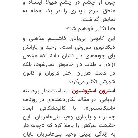
چون او چشم در چشم هیولا ایستاد و
منطق سرخ پایداری را در یک جمله به
نمایش گذاشت:
«ما تکثیر خواهیم شد»
این کابوس بی‌پایان فاشیسم مذهبی و
دیکتاتوری موروثی است. وحید و یارانش
پای چوبه‌های دار نشان دادند که مشعل
آزادی با طناب دار خاموش نمی‌شود، بلکه
در قامت هزاران اختر فروزان و کانون
شورشی تکثیر می‌گردد.
استرون استیونسون
، سیاست‌مدار برجسته
اروپایی، در مقاله تکان‌دهنده‌ای در روزنامه
«اسکاتسمن»، با کالبدشکافی ابعاد
جسارت و پایداری وحید بنی‌عامریان، این
حقیقت سرکش را برملا کرد که «چوبه دار
به زندگی زمینی وحید بنی‌عامریان پایان