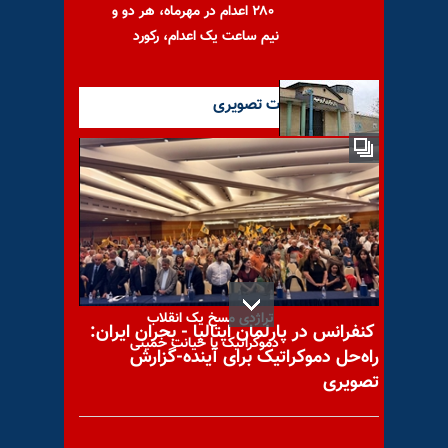
۲۸۰ اعدام در مهرماه، هر دو و
نیم ساعت یک اعدام، رکورد
آخرین گزارشات تصویری
شیوع ابتلا به کرونا در زندان
ارومیه؛ خودداری دژخیمان
خامنه‌ای از آزادی
تراژدی مسخ یک انقلاب
کنفرانس در پارلمان ایتالیا - بحران ایران:
دموکراتیک با خیانت خمینی
راه‌حل دموکراتیک برای آینده-گزارش
تصویری