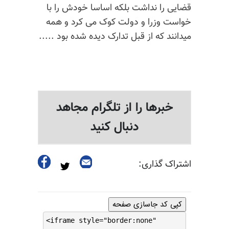
قضایی
را
نداشت
بلکه
اساسا
خودش
را
با
خواست
وزرا
و
دولت
کوک
می
کرد
و
همه
میدانند
که
از
قبل
تدارک
دیده
شده
بود
.....
خبرها را از تلگرام مجاهد
دنبال کنید
اشتراک گذاری:
کپی کد جاسازی صفحه
<iframe style="border:none"