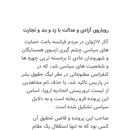
رویاروی
آزادی
و
عدالت
با
زد
و
بند
و
تجارت
آثار
۱۷ژوئن
در
مردم
فرانسه
باعث
حمایت
های
سیاسی
چشم
گیری
ازسوی
همسایگان
و
شهروندان
عادی
تا
برجسته
ترین
چهره
ها
و
شخصیت
های
سیاسی
شد،
که
در
کنفرانس
مطبوعاتی
در
مقر
لیگ
حقوق
بشر
در
پاریس تاکید
شد،
با
حذف
نام
مجاهدین
از
لیست
تروریستی
اتحادیه
اروپا،
اساس
این
پرونده
فرو
ریخته
است
و
به
دلایل
سیاسی
تشکیل
شده
است.
صاحب
این
پرونده
و
قاضی
تحقیق
آن
کسی
بود
که
نه
تنها
استقلال
یک
مقام