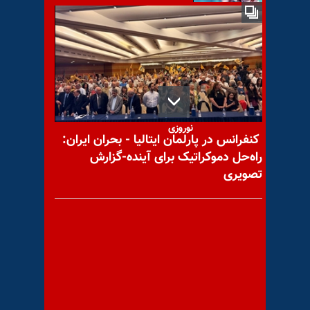
پیام به دوست عزیز سارومان
۹۸
با یاد مجاهد شهید محمد
نوروزی
کنفرانس در پارلمان ایتالیا - بحران ایران:
راه‌حل دموکراتیک برای آینده-گزارش
تصویری
با یاد مجاهد شهید اصغر
سقاوی
پیام به برادرمان هاشم