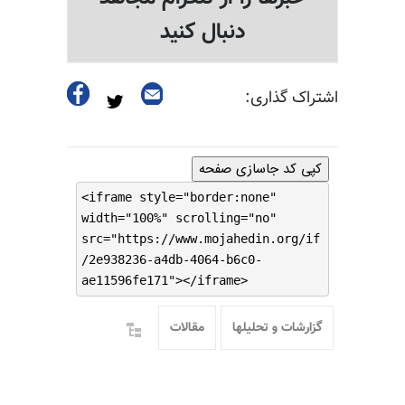
دنبال کنید
اشتراک گذاری:
کپی کد جاسازی صفحه
<iframe style="border:none"
width="100%" scrolling="no"
src="https://www.mojahedin.org/if
/2e938236-a4db-4064-b6c0-
ae11596fe171"></iframe>
گزارشات و تحلیلها
مقالات