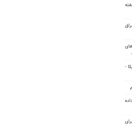
فته
راق
های
ا -
استعفا داده
رای