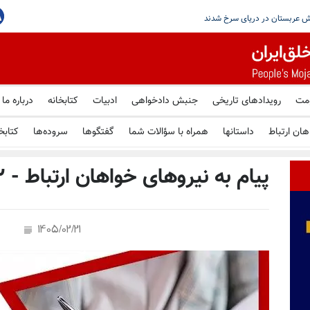
شدن به یک توافق موقت برای بازگشایی
حوثی‌های یمن مدعی حمله موشکی به نفتکش عربستان
ومت
رویدادهای تاریخی
جنبش دادخواهی
ادبیات
کتابخانه
درباره ما
هان ارتباط
داستانها
همراه با سؤالات شما
گفتگوها
سروده‌ها
کتابخ
پیام به نیروهای خواهان ارتباط - ۲۲اردیبهشت ۱۴۰۵
1405/02/21