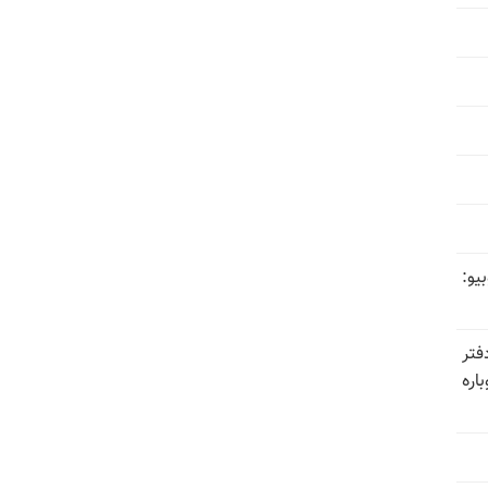
یو:
فتر
اره