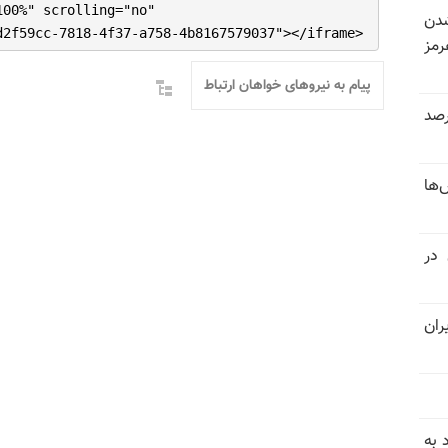
100%" scrolling="no"
شدن
d2f59cc-7818-4f37-a758-4b8167579037"></iframe>
رمز
پیام به نیروهای خواهان ارتباط
 خرداد و تیر بیش از ۳۰۰درصد
‌ها
 در
ران
 به