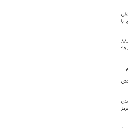
قق
 با
 شاخص فلاکت در ایران؛ تورم ۸۸.۶
 ۹.۱ درصد به سطح بی‌سابقه ۹۷.۷
کش
شدن
رمز