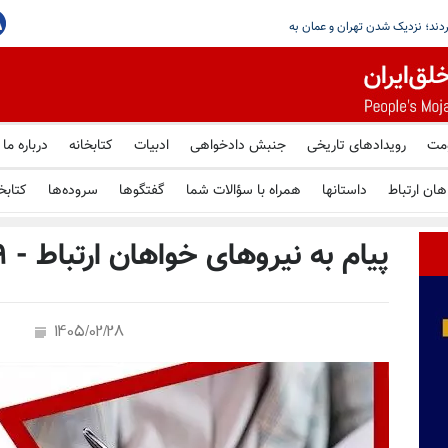
واشنگتن و لندن بر امنیت تنگه هرمز تأکید کردند؛ نز
ومت
رویدادهای تاریخی
جنبش دادخواهی
ادبیات
کتابخانه
درباره ما
هان ارتباط
داستانها
همراه با سؤالات شما
گفتگوها
سروده‌ها
کتابخ
پیام به نیروهای خواهان ارتباط - ۲۹اردیبهشت ۱۴۰۵
1405/02/28