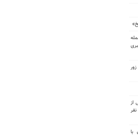
خ»
رای حمله
بری
زور
نیتی از
ند ۱۴۰۴ تاکنون در ایران اعدام شده‌اند؛ ۲۷ نفر
 با