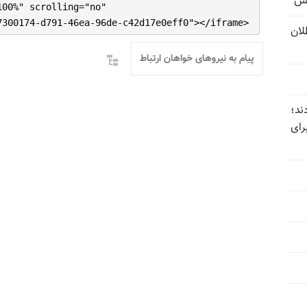
یس
100%" scrolling="no"
7300174-d791-46ea-96de-c42d17e0eff0"></iframe>
تل‌عام ۱۳۶۷؛ بطلان
پیام به نیروهای خواهان ارتباط
ند؛
رای