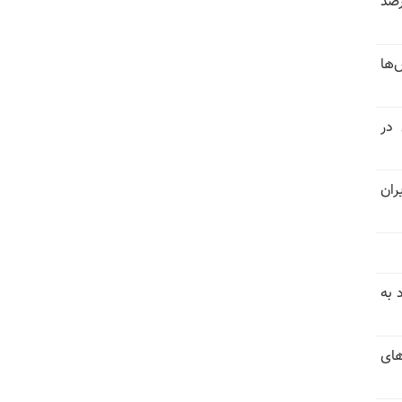
 خرداد و تیر بیش از ۳۰۰درصد
‌ها
 در
ران
 به
های