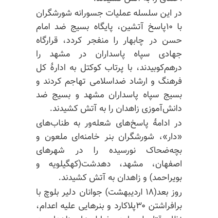
در این سلسله عملیات جسورانه شورشگران
با ۱۰پاسخ آتشین، پایگاه بسیج ضد امام
حسن در چابهار را منفجر کردد، قرارگاه
جهادی سپاه پاسداران در مشهد را
درهم‌کوبیدند، با پرتاب کوکتل به ادارهٔ کل
فرهنگ و ارشاد ضداسلامی تهاجم کردند و
بسیج سپاه پاسداران مشهد و بسیج ضد
دانش‌آموزی زاهدان را به آتش کشیدند.
در ادامهٔ پاسخ‌های شعله‌ور به طناب‌های
«دار»، شورشگران بنر خامنه‌ای ملعون و
بچه‌ضحاک
نورسیده را در شهرهای
اصفهان، مشهد، دهدشت(کهگیلویه و
بویراحمد) و زاهدان به آتش کشیدند.
روز بعد(۱۸ اردیبهشت) جوانان دلیر بلوچ با
برافراشتن ۳۰پلاکارد و بنرهایی علیه اعدام،