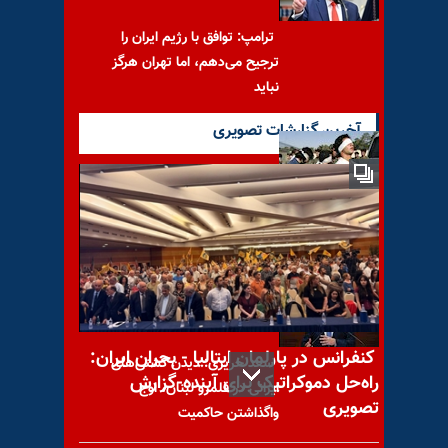
ترامپ: توافق با رژیم ایران را
ترجیح می‌دهم، اما تهران هرگز
نباید
آخرین گزارشات تصویری
دستگیریهای گسترده در اهواز
کنفرانس در پارلمان ایتالیا - بحران ایران:
سعد حریری: دیدن کشتی‌های
راه‌حل دموکراتیک برای آینده-گزارش
ایرانی در قلمرو لبنان، اوج
تصویری
واگذاشتن حاکمیت