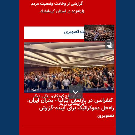
گزارشی از وخامت وضعیت مردم
زلزله‌زده در استان کرمانشاه
آخرین گزارشات تصویری
نامه اعضای ارشد جمهوریخواه
مجلس نمایندگان به آنتونی
بلینکن
رشد ازدواج کودکان، ننگی دیگر
کنفرانس در پارلمان ایتالیا - بحران ایران:
بر پیشانی رژیم
راه‌حل دموکراتیک برای آینده-گزارش
تصویری