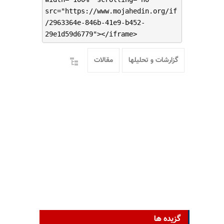
src="https://www.mojahedin.org/if
/2963364e-846b-41e9-b452-
29e1d59d6779"></iframe>
گزارشات و تحلیلها
مقالات
گزیده ها