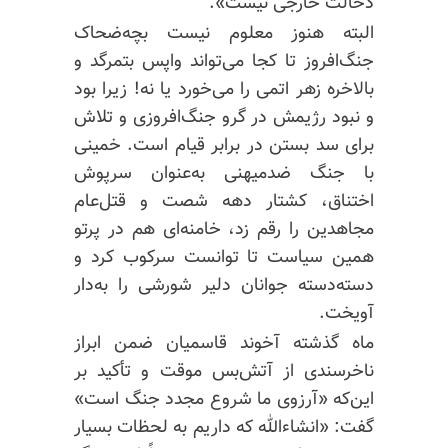
دخالت خارجی نیست».
البته هنوز معلوم نیست بچه‌ضحاک
جنگ‌افروز تا کجا می‌تواند واپس بتمرگد و
بالاخره زهر اتمی را می‌خورد یا نه! زیرا بود
و نبود رژیمش در گرو جنگ‌افروزی و تلاش
برای سد بستن در برابر قیام است. خمینی
با جنگ ضدمیهنی به‌عنوان سرپوش
اختناق، کشتار دهه شصت و قتل‌عام
مجاهدین را رقم زد، خامنه‌ای هم در پرتو
همین سیاست تا توانست سرکوب کرد و
دسته‌دسته جوانان دلیر شورشی را به‌دار
آویخت.
ماه گذشته آخوند قاسمیان ضمن ابراز
ناخرسندی از آتش‌بس موقت و تأکید بر
این‌که «آرزوی ما شروع مجدد جنگ است»
گفت: «انشاءالله که داریم به لحظات بسیار