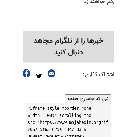
رقم خواهند زد.
خبرها را از تلگرام مجاهد
دنبال کنید
اشتراک گذاری:
کپی کد جاسازی صفحه
<iframe style="border:none"
width="100%" scrolling="no"
src="https://www.mojahedin.org/if
/06715f63-625a-43c7-8319-
300aaf320b6e"></iframe>