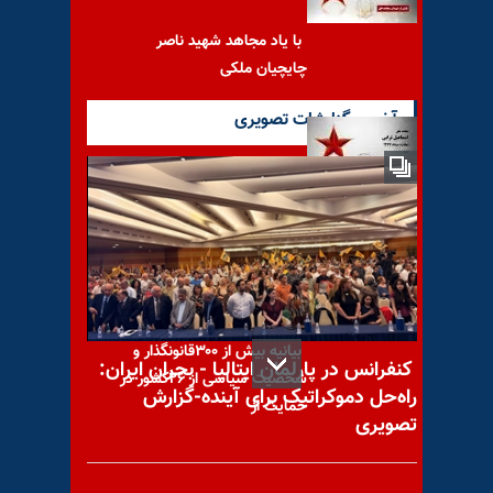
با یاد مجاهد شهید ناصر
چایچیان ملکی
آخرین گزارشات تصویری
با یاد مجاهد شهید اسماعیل
ترابی
بیانیه بیش از ۳۰۰قانونگذار و
کنفرانس در پارلمان ایتالیا - بحران ایران:
شخصیت سیاسی از ۲۶کشور در
راه‌حل دموکراتیک برای آینده-گزارش
حمایت از
تصویری