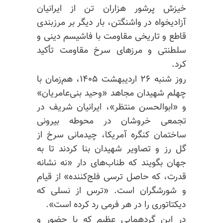
خیزش پرشور هزاران تن از ایرانیان
آزادیخواه در واشنگتن، بار دیگر بر مرزبندی
قاطع و تاریخی مقاومت با فاشیسم دینی و
سلطنتی و مرزهای سرخ مقاومت تأکید
کرد.
روز شنبه ۲۶ اردیبهشت ۱۴۰۵، هم‌زمان با
چهلم شهیدان مجاهد «وحید بنی‌عامریان»
و «ابوالحسن منتظر»، ایرانیان شریف در
تجمعی خروشان در محوطه بیرونی
ساختمان کنگره آمریکا، چیدمانی سرخ از
گل رز و تصاویر شهیدان بنا کردند تا به
جهان بگویند که طناب‌های دار «نه نشانه
قدرت، که حاصل ترسی فلج‌کننده» از قیام
و شورشگران است. «ترس از نسلی که
دیکتاتوری را در هر فرمی رد کرده است».
در این گردهمایی عظیم که با حضور و